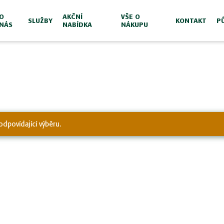
O
AKČNÍ
VŠE O
SLUŽBY
KONTAKT
P
NÁS
NABÍDKA
NÁKUPU
odpovídající výběru.