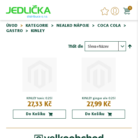
0
ÚVOD
KATEGORIE
NEALKO NÁPOJE
COCA COLA
GASTRO
KINLEY
Třídit dle
Nasta
sest
KINLEY tonic 0.25l
KINLEY ginger ale 0.25l
27,33 Kč
27,99 Kč
Do Košíku
Do Košíku