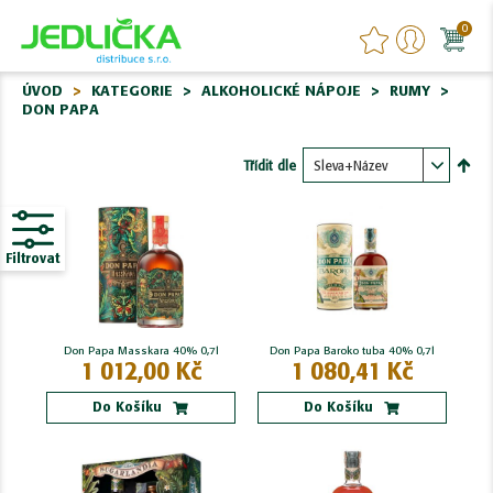
0
ÚVOD
KATEGORIE
ALKOHOLICKÉ NÁPOJE
RUMY
DON PAPA
Třídit dle
Nasta
sest
Filtrovat
Don Papa Masskara 40% 0,7l
Don Papa Baroko tuba 40% 0,7l
1 012,00 Kč
1 080,41 Kč
Do Košíku
Do Košíku