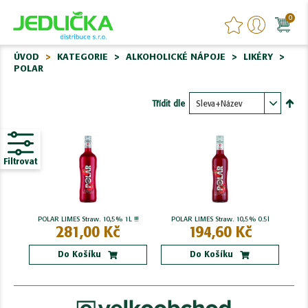
0
ÚVOD
KATEGORIE
ALKOHOLICKÉ NÁPOJE
LIKÉRY
POLAR
Třídit dle
Nasta
sest
Filtrovat
POLAR LIMES Straw. 10,5% 1L !!!
POLAR LIMES Straw. 10,5% 0.5l
281,00 Kč
194,60 Kč
Do Košíku
Do Košíku