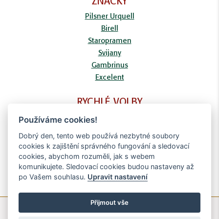
ZNAČKY
Pilsner Urquell
Birell
Staropramen
Svijany
Gambrinus
Excelent
RYCHLÉ VOLBY
FAQ
Používáme cookies!
Kontaktní formulář
Dobrý den, tento web používá nezbytné soubory
Doprava
cookies k zajištění správného fungování a sledovací
Obchodní podmínky
cookies, abychom rozuměli, jak s webem
Zpracování osobních údajů
komunikujete. Sledovací cookies budou nastaveny až
po Vašem souhlasu.
Upravit nastavení
Přijmout vše
© Copyright Brighten Digital - 2020