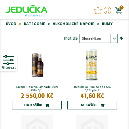
0
ÚVOD
KATEGORIE
ALKOHOLICKÉ NÁPOJE
RUMY
Třídit dle
Nasta
sest
Filtrovat
Zacapa Reserva Limitada 2019
Republika Pina colada 6%
45% 0,7L
0,25l plech
2 550,00 Kč
41,60 Kč
Do Košíku
Do Košíku