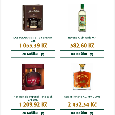
DOS MADERAS 5+5 +2 x SHERRY
Havana Club Verde 0,7l
0,1L
1 053,39 Kč
382,60 Kč
Do Košíku
Do Košíku
Ron Barcelo Imperial Porto cask
Ron Millonario X.O. rum 700ml
0,7l 38%
1 209,92 Kč
2 432,34 Kč
Do Košíku
Do Košíku