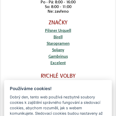
Po - Pá: 8:00 - 16:00
So: 8:00 - 11:00
Ne: zavřeno
ZNAČKY
Pilsner Urquell
Birell
Staropramen
Svijany
Gambrinus
Excelent
RYCHLÉ VOLBY
FAQ
Používáme cookies!
Kontaktní formulář
Doprava
Dobrý den, tento web používá nezbytné soubory
cookies k zajištění správného fungování a sledovací
Obchodní podmínky
cookies, abychom rozuměli, jak s webem
Zpracování osobních údajů
komunikujete. Sledovací cookies budou nastaveny až