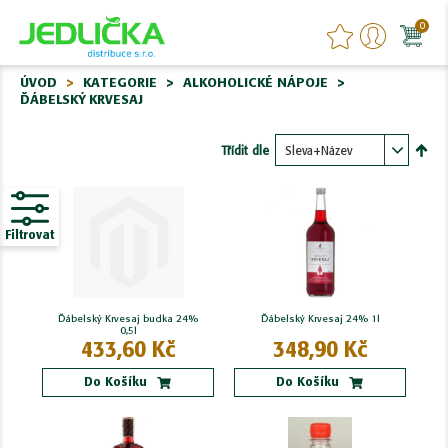
0
ÚVOD
KATEGORIE
ALKOHOLICKÉ NÁPOJE
ĎÁBELSKÝ KRVESAJ
Třídit dle
Nasta
sest
Filtrovat
Ďábelský Krvesaj budka 24%
Ďábelský Krvesaj 24% 1l
0,5l
433,60 Kč
348,90 Kč
Do Košíku
Do Košíku