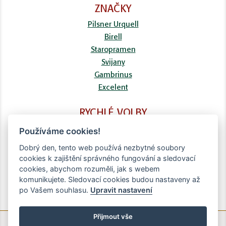
ZNAČKY
Pilsner Urquell
Birell
Staropramen
Svijany
Gambrinus
Excelent
RYCHLÉ VOLBY
FAQ
Používáme cookies!
Kontaktní formulář
Dobrý den, tento web používá nezbytné soubory
Doprava
cookies k zajištění správného fungování a sledovací
Obchodní podmínky
cookies, abychom rozuměli, jak s webem
Zpracování osobních údajů
komunikujete. Sledovací cookies budou nastaveny až
po Vašem souhlasu.
Upravit nastavení
Přijmout vše
© Copyright Brighten Digital - 2020