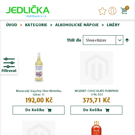
0
ÚVOD
KATEGORIE
ALKOHOLICKÉ NÁPOJE
LIKÉRY
Třídit dle
Nasta
sest
Filtrovat
Moravský Vaječný likér Metelka,
MOZART CHOCOLATE PUMPKIN
lahev 1l
17% 0.5l
192,00 Kč
375,71 Kč
Do Košíku
Do Košíku