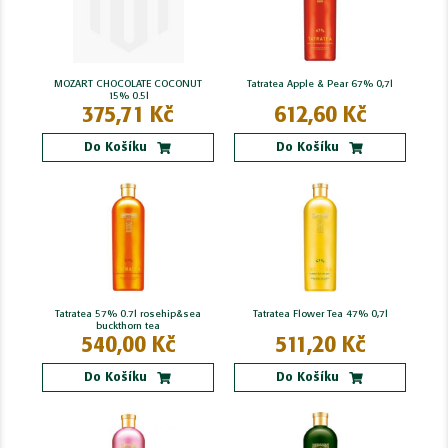
MOZART CHOCOLATE COCONUT
Tatratea Apple & Pear 67% 0,7l
15% 0.5l
375,71 Kč
612,60 Kč
Do Košíku
Do Košíku
Tatratea 57% 0.7l rosehip&sea
Tatratea Flower Tea 47% 0,7l
buckthorn tea
540,00 Kč
511,20 Kč
Do Košíku
Do Košíku