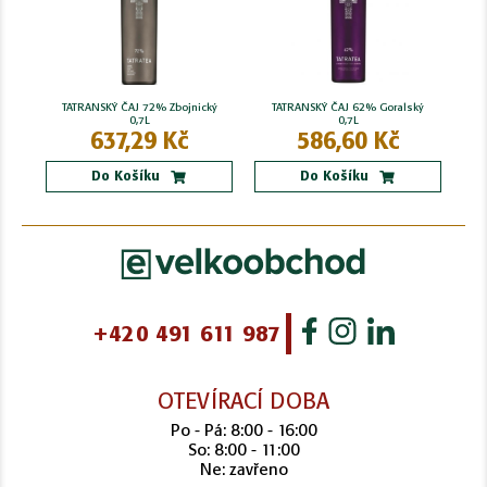
TATRANSKÝ ČAJ 72% Zbojnický
TATRANSKÝ ČAJ 62% Goralský
0,7L
0,7L
637,29 Kč
586,60 Kč
Do Košíku
Do Košíku
+420 491 611 987
OTEVÍRACÍ DOBA
Po - Pá: 8:00 - 16:00
So: 8:00 - 11:00
Ne: zavřeno