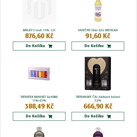
BAILEY`S irish 17% 1,5l
VAJEČNÝ likér 0,5L METELKA
876,60 Kč
91,60 Kč
Do Košíku
Do Košíku
TATRATEA MINISET 6x40ML
TATRANSKÝ ČAJ dárkové balení
17%-67%
52%
388,49 Kč
666,90 Kč
Do Košíku
Do Košíku