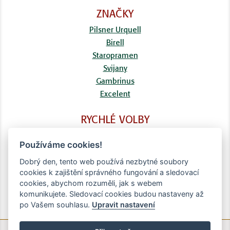
ZNAČKY
Pilsner Urquell
Birell
Staropramen
Svijany
Gambrinus
Excelent
RYCHLÉ VOLBY
FAQ
Používáme cookies!
Kontaktní formulář
Doprava
Dobrý den, tento web používá nezbytné soubory
cookies k zajištění správného fungování a sledovací
Obchodní podmínky
cookies, abychom rozuměli, jak s webem
Zpracování osobních údajů
komunikujete. Sledovací cookies budou nastaveny až
po Vašem souhlasu.
Upravit nastavení