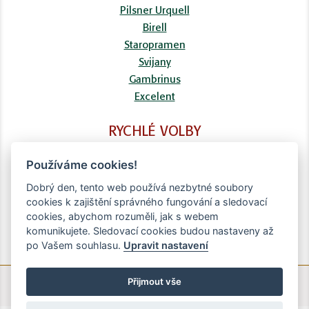
Pilsner Urquell
Birell
Staropramen
Svijany
Gambrinus
Excelent
RYCHLÉ VOLBY
FAQ
Používáme cookies!
Kontaktní formulář
Doprava
Dobrý den, tento web používá nezbytné soubory
cookies k zajištění správného fungování a sledovací
Obchodní podmínky
cookies, abychom rozuměli, jak s webem
Zpracování osobních údajů
komunikujete. Sledovací cookies budou nastaveny až
po Vašem souhlasu.
Upravit nastavení
Přijmout vše
© Copyright Brighten Digital - 2020