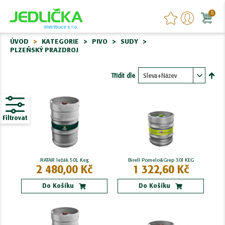
0
ÚVOD
KATEGORIE
PIVO
SUDY
PLZEŇSKÝ PRAZDROJ
Třídit dle
Nasta
sest
Filtrovat
RATAR ležák 50L Keg
Birell Pomelo&Grep 30l KEG
2 480,00 Kč
1 322,60 Kč
Do Košíku
Do Košíku