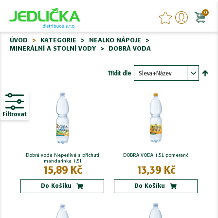
0
ÚVOD
KATEGORIE
NEALKO NÁPOJE
MINERÁLNÍ A STOLNÍ VODY
DOBRÁ VODA
Třídit dle
Nasta
sest
Filtrovat
Dobrá voda Neperlivá s příchutí
DOBRÁ VODA 1,5L pomeranč
mandarinka 1,5l
15,89 Kč
13,39 Kč
Do Košíku
Do Košíku