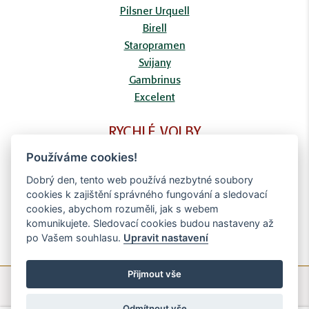
Pilsner Urquell
Birell
Staropramen
Svijany
Gambrinus
Excelent
RYCHLÉ VOLBY
FAQ
Používáme cookies!
Kontaktní formulář
Dobrý den, tento web používá nezbytné soubory
Doprava
cookies k zajištění správného fungování a sledovací
Obchodní podmínky
cookies, abychom rozuměli, jak s webem
Zpracování osobních údajů
komunikujete. Sledovací cookies budou nastaveny až
po Vašem souhlasu.
Upravit nastavení
Přijmout vše
© Copyright Brighten Digital - 2020
Odmítnout vše