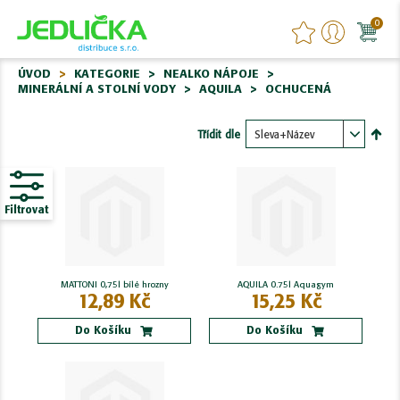
0
ÚVOD
KATEGORIE
NEALKO NÁPOJE
MINERÁLNÍ A STOLNÍ VODY
AQUILA
OCHUCENÁ
Třídit dle
Nasta
sest
Filtrovat
MATTONI 0,75l bílé hrozny
AQUILA 0.75l Aquagym
12,89 Kč
15,25 Kč
Do Košíku
Do Košíku