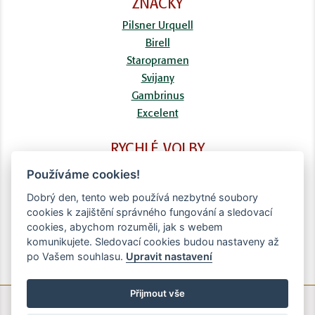
ZNAČKY
Pilsner Urquell
Birell
Staropramen
Svijany
Gambrinus
Excelent
RYCHLÉ VOLBY
FAQ
Používáme cookies!
Kontaktní formulář
Dobrý den, tento web používá nezbytné soubory
Doprava
cookies k zajištění správného fungování a sledovací
Obchodní podmínky
cookies, abychom rozuměli, jak s webem
Zpracování osobních údajů
komunikujete. Sledovací cookies budou nastaveny až
po Vašem souhlasu.
Upravit nastavení
Přijmout vše
© Copyright Brighten Digital - 2020