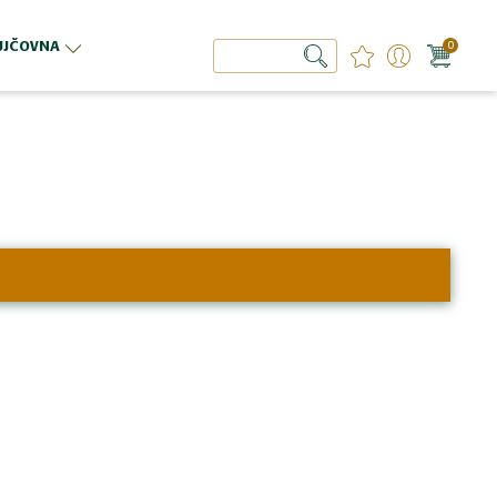
ŮJČOVNA
0
Hledat
Hledat