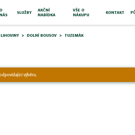
O
AKČNÍ
VŠE O
SLUŽBY
KONTAKT
P
NÁS
NABÍDKA
NÁKUPU
LIHOVINY
DOLNÍ BOUSOV
TUZEMÁK
odpovídající výběru.