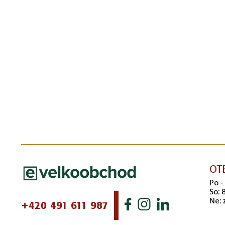
OT
Po -
So: 
Ne: 
+420 491 611 987