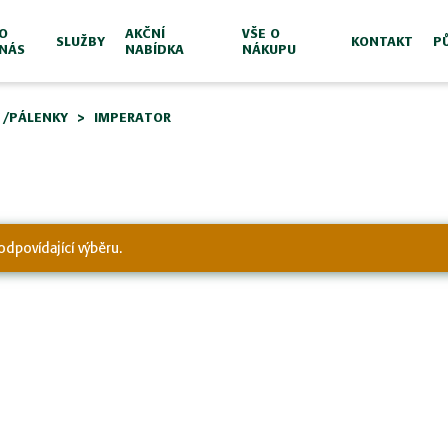
O
AKČNÍ
VŠE O
SLUŽBY
KONTAKT
P
NÁS
NABÍDKA
NÁKUPU
 /PÁLENKY
IMPERATOR
odpovídající výběru.