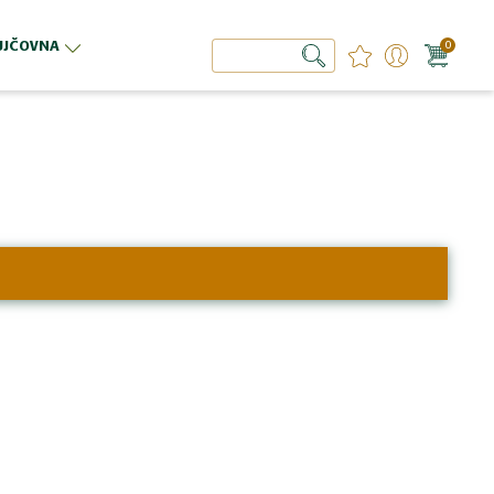
ŮJČOVNA
0
Hledat
Hledat