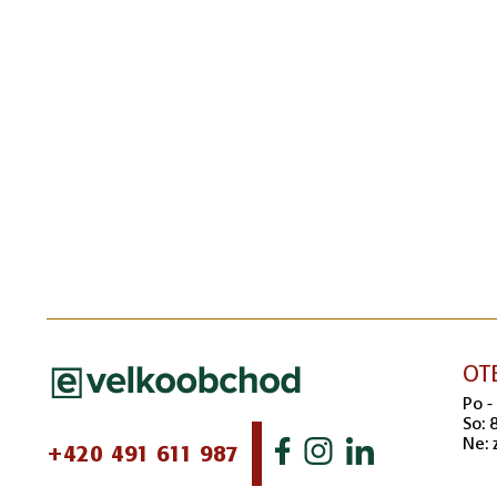
OT
Po -
So: 
Ne: 
+420 491 611 987