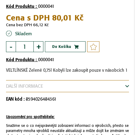
začátek
Kód Produktu :
0000041
galerie
s
Cena s DPH
80,01 Kč
obrázky
Cena bez DPH
66,12 Kč
Skladem
-
+
Do Košíku
Kód Produktu :
0000041
VELTLÍNSKÉ Zelené 0,75l Kobylí lze zakoupit pouze v násobcích 1
DALŠÍ INFORMACE
EAN kód :
8594026484361
Upozornění pro spotřebitele:
Snažíme se o co nejsprávnější zobrazení informací o výrobcích, přesto se
parametry mnoha výrobků neustále aktualizují a může dojít ke změnám ve