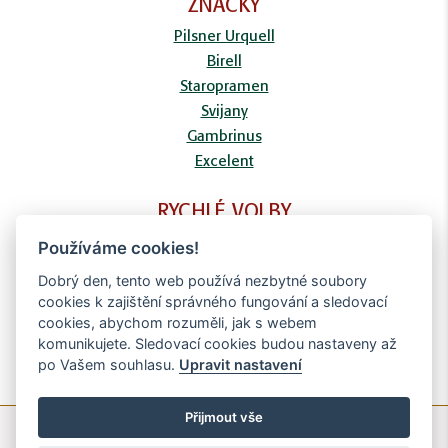
ZNAČKY
Pilsner Urquell
Birell
Staropramen
Svijany
Gambrinus
Excelent
RYCHLÉ VOLBY
FAQ
Používáme cookies!
Kontaktní formulář
Dobrý den, tento web používá nezbytné soubory
Doprava
cookies k zajištění správného fungování a sledovací
Obchodní podmínky
cookies, abychom rozuměli, jak s webem
Zpracování osobních údajů
komunikujete. Sledovací cookies budou nastaveny až
po Vašem souhlasu.
Upravit nastavení
Přijmout vše
© Copyright Brighten Digital - 2020