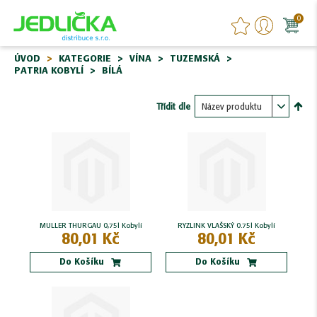
0
ÚVOD
KATEGORIE
VÍNA
TUZEMSKÁ
PATRIA KOBYLÍ
BÍLÁ
Třídit dle
Nasta
sest
MULLER THURGAU 0,75l Kobylí
RYZLINK VLAŠSKÝ 0.75l Kobylí
80,01 Kč
80,01 Kč
Do Košíku
Do Košíku