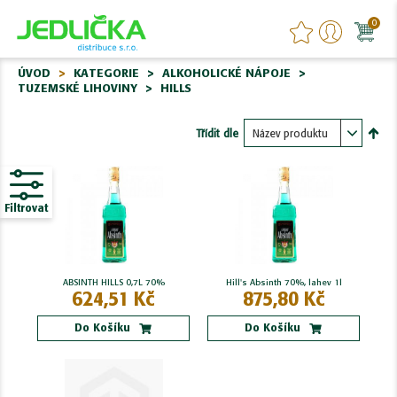
0
ÚVOD
KATEGORIE
ALKOHOLICKÉ NÁPOJE
TUZEMSKÉ LIHOVINY
HILLS
Třídit dle
Nasta
sest
Filtrovat
ABSINTH HILLS 0,7L 70%
Hill's Absinth 70%, lahev 1l
624,51 Kč
875,80 Kč
Do Košíku
Do Košíku