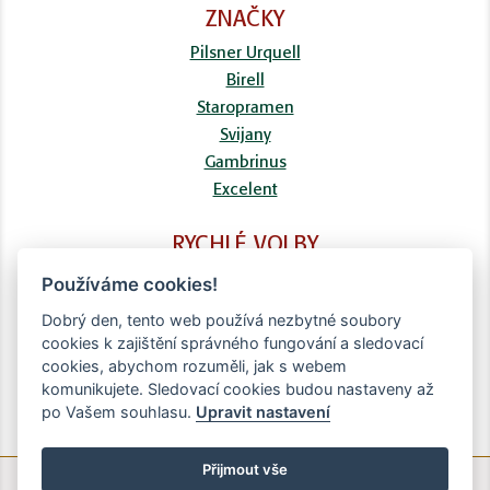
ZNAČKY
Pilsner Urquell
Birell
Staropramen
Svijany
Gambrinus
Excelent
RYCHLÉ VOLBY
FAQ
Používáme cookies!
Kontaktní formulář
Dobrý den, tento web používá nezbytné soubory
Doprava
cookies k zajištění správného fungování a sledovací
Obchodní podmínky
cookies, abychom rozuměli, jak s webem
Zpracování osobních údajů
komunikujete. Sledovací cookies budou nastaveny až
po Vašem souhlasu.
Upravit nastavení
Přijmout vše
© Copyright Brighten Digital - 2020